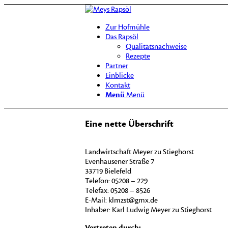
Zur Hofmühle
Das Rapsöl
Qualitätsnachweise
Rezepte
Partner
Einblicke
Kontakt
Menü
Menü
Eine nette Überschrift
Landwirtschaft Meyer zu Stieghorst
Evenhausener Straße 7
33719 Bielefeld
Telefon: 05208 – 229
Telefax: 05208 – 8526
E-Mail:
klmzst@gmx.de
Inhaber: Karl Ludwig Meyer zu Stieghorst
Vertreten durch: